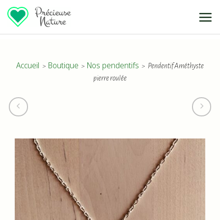
Passer
au
Accueil
Boutique
Nos pendentifs
Pendentif Améthyste
>
>
>
contenu
pierre roulée