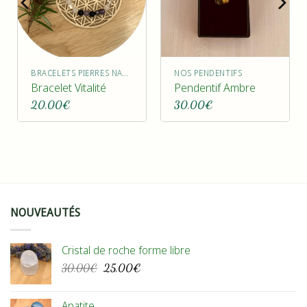
BRACELETS PIERRES NATURELLES
NOS PENDENTIFS
Bracelet Vitalité
Pendentif Ambre
20,00
€
30,00
€
NOUVEAUTÉS
Cristal de roche forme libre
Le
Le
30,00
€
25,00
€
prix
prix
initial
actuel
Apatite