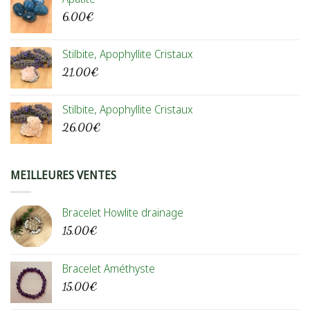
était :
est :
6,00
€
30,00€.
25,00€.
Stilbite, Apophyllite Cristaux
21,00
€
Stilbite, Apophyllite Cristaux
26,00
€
MEILLEURES VENTES
Bracelet Howlite drainage
15,00
€
Bracelet Améthyste
15,00
€