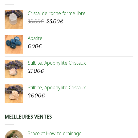
Cristal de roche forme libre
Le
Le
30,00
€
25,00
€
prix
prix
initial
actuel
Apatite
était :
est :
6,00
€
30,00€.
25,00€.
Stilbite, Apophyllite Cristaux
21,00
€
Stilbite, Apophyllite Cristaux
26,00
€
MEILLEURES VENTES
Bracelet Howlite drainage