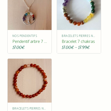
NOS PENDENTIFS
BRACELETS PIERRES NATURELLES
Pendentif arbre 7 chakras
Bracelet 7 chakras
17,00
€
17,00
€
17,99
€
Plage
–
de
prix :
17,00€
à
17,99€
BRACELETS PIERRES NATURELLES