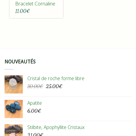
Bracelet Cornaline
11,00
€
NOUVEAUTÉS
Cristal de roche forme libre
Le
Le
30,00
€
25,00
€
prix
prix
initial
actuel
Apatite
était :
est :
6,00
€
30,00€.
25,00€.
Stilbite, Apophyllite Cristaux
21,00
€