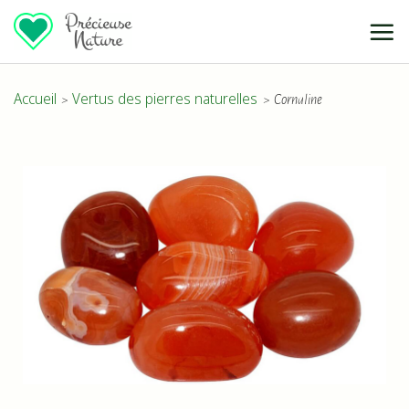
Passer
au
contenu
Accueil
Vertus des pierres naturelles
Cornaline
>
>