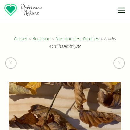
Passer
au
Accueil
Boutique
Nos boucles d'oreilles
Boucles
>
>
>
contenu
d’oreilles Améthyste