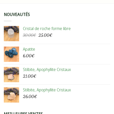
NOUVEAUTÉS
Cristal de roche forme libre
Le
Le
30,00
€
25,00
€
prix
prix
initial
actuel
Apatite
était :
est :
6,00
€
30,00€.
25,00€.
Stilbite, Apophyllite Cristaux
21,00
€
Stilbite, Apophyllite Cristaux
26,00
€
MEILLEURES VENTES